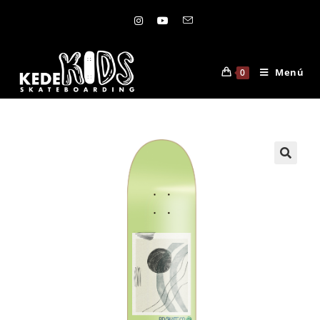
Menú
0