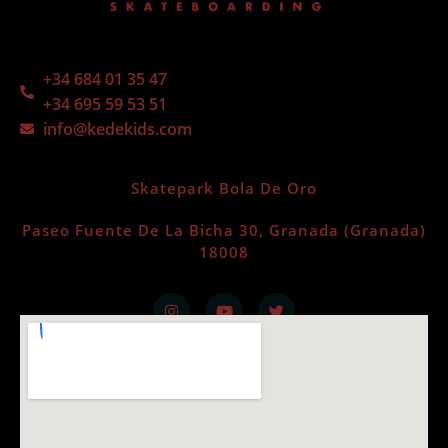
+34 684 01 35 47
+34 695 59 53 51
info@kedekids.com
Skatepark Bola De Oro
Paseo Fuente De La Bicha 30, Granada (Granada)
18008