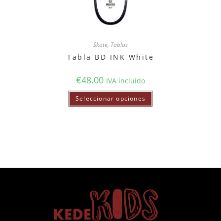
Skate
,
Tablas
Tabla BD INK White
€
48.00
IVA incluido
Seleccionar opciones