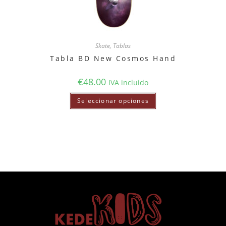
Skate
,
Tablas
Tabla BD New Cosmos Hand
€
48.00
IVA incluido
Seleccionar opciones