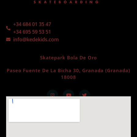
+34 684 01 35 47
+34 695 59 53 51
info@kedekids.com
Skatepark Bola De Oro
Paseo Fuente De La Bicha 30, Granada (Granada)
18008