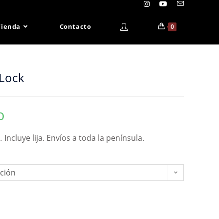
Tienda
Contacto
0
Lock
o
.
Incluye lija. Envíos a toda la península.
pción