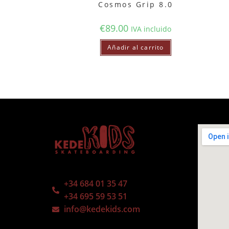
Cosmos Grip 8.0
€
89.00
IVA incluido
Añadir al carrito
+34 684 01 35 47
+34 695 59 53 51
info@kedekids.com