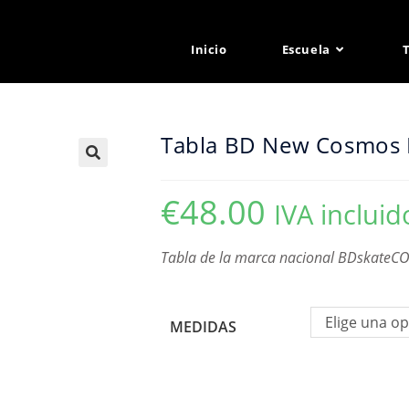
Inicio
Escuela
Tabla BD New Cosmos 
€
48.00
IVA incluid
Tabla de la marca nacional BDskateCO
Elige una o
MEDIDAS