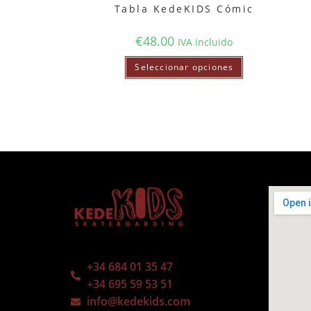
Tabla KedeKIDS Cómic
€
48.00
IVA incluido
Seleccionar opciones
+34 684 01 35 47
+34 695 59 53 51
info@kedekids.com