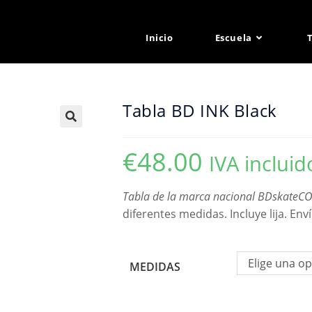
Inicio
Escuela
Tabla BD INK Black
€
48.00
IVA incluid
Tabla de la marca nacional BDskateC
diferentes medidas. Incluye lija. Env
Elige una o
MEDIDAS