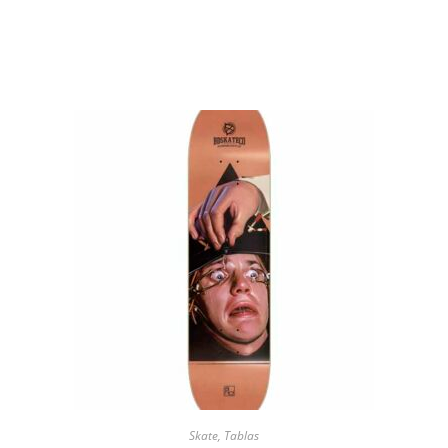
Skate
,
Tablas