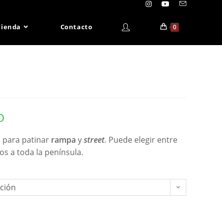
Tienda
Contacto
0
o
O
para patinar
rampa
y
street
.
Puede elegir entre
íos a toda la península.
pción