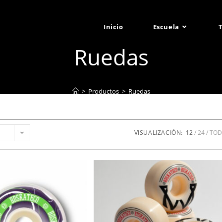
Inicio
Escuela
Ruedas
>
Productos
>
Ruedas
VISUALIZACIÓN:
12
24
TO