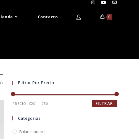
Tienda
Contacto
0
Filtrar Por Precio
DO
FILTRAR
PRECIO:
€20
—
€30
Categorías
Balanceboard