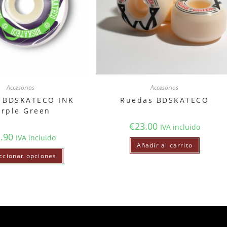
Accesorios
Accesorios
 BDSKATECO INK
Ruedas BDSKATECO
urple Green
€
23.00
IVA incluido
.90
IVA incluido
Añadir al carrito
ccionar opciones