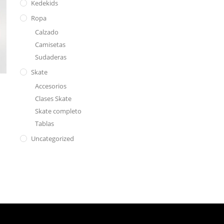
Kedekids
Ropa
Calzado
Camisetas
Sudaderas
Skate
Accesorios
Clases Skate
Skate completo
Tablas
Uncategorized