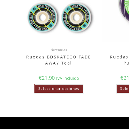
Accesorios
Ruedas BDSKATECO FADE
Ruedas
AWAY Teal
P
€
21.90
€
21
IVA incluido
Seleccionar opciones
Sele