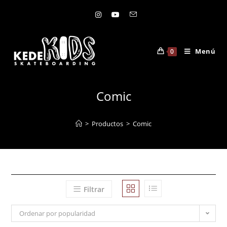
Menú
0
Comic
>
Productos
>
Comic
Filtrar
Ordenar por popularidad