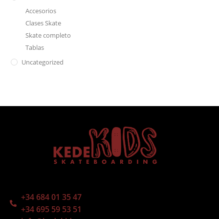
Accesorios
Clases Skate
Skate completo
Tablas
Uncategorized
+34 684 01 35 47
+34 695 59 53 51