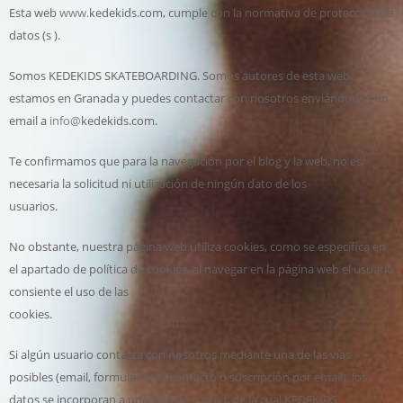
Esta web
www.
kedekids.com, cumple con la normativa de protección de
datos (s ).
Somos KEDEKIDS SKATEBOARDING. Somos autores de esta web,
estamos en Granada y puedes contactar con nosotros enviándonos un
email a
info@
kedekids.com.
Te confirmamos que para la navegación por el blog y la web, no es
necesaria la solicitud ni utilización de ningún dato de los
usuarios.
No obstante, nuestra página web utiliza cookies, como se específica en
el apartado de política de cookies, al navegar en la página web el usuario
consiente el uso de las
cookies.
Si algún usuario contacta con nosotros mediante una de las vías
posibles (email, formulario de contacto o suscripción por email), los
datos se incorporan a una lista de correo, de la cual KEDEKIDS