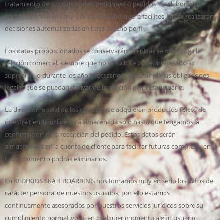
tratamiento de sus solicitudes, peticiones o pedidos. Se elaborará un
perfil comercial en base a la información que le facilites. No se realizarán
decisiones automatizadas en base a dicho perfil.
Los datos proporcionados se conservarán mientras se mantenga la
relación comercial, siempre que no se solicite por el interesado su
supresión, o durante los años necesarios para cumplir las obligaciones
legales que se puedan derivar de la relación empresa/usuario.
La dirección postal de los clientes que adquieran productos físicos de
nuestra tienda online será almacenada solo hasta que tengamos la
confirmación de la recepción del pedido. Estos datos serán
almacenados en la cuenta de cliente para facilitar futuras compras y en
todo momento podrás eliminarlos.
En KEDEKIDS SKATEBOARDING nos tomamos muy en serio los datos de
carácter personal de nuestros usuarios, por ello estamos
continuamente asesorados por nuestros servicios jurídicos sobre su
cumplimiento normativo. Si en cualquier momento algún usuario