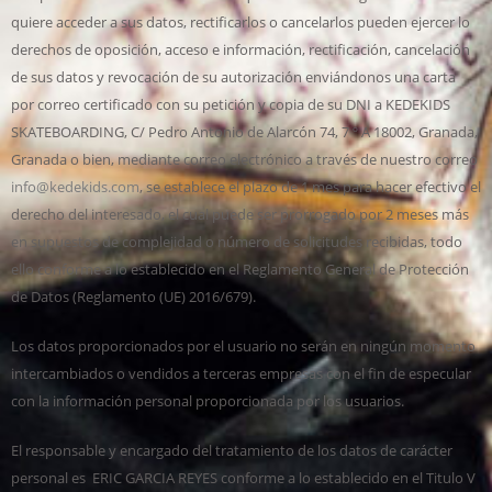
quiere acceder a sus datos, rectificarlos o cancelarlos pueden ejercer lo
derechos de oposición, acceso e información, rectificación, cancelación
de sus datos y revocación de su autorización enviándonos una carta
por correo certificado con su petición y copia de su DNI a KEDEKIDS
SKATEBOARDING, C/ Pedro Antonio de Alarcón 74, 7 º A 18002, Granada,
Granada o bien, mediante correo electrónico a través de nuestro correo
info@kedekids.com
, se establece el plazo de 1 mes para hacer efectivo el
derecho del interesado, el cual puede ser prorrogado por 2 meses más
en supuestos de complejidad o número de solicitudes recibidas, todo
ello conforme a lo establecido en el Reglamento General de Protección
de Datos (Reglamento (UE) 2016/679).
Los datos proporcionados por el usuario no serán en ningún momento
intercambiados o vendidos a terceras empresas con el fin de especular
con la información personal proporcionada por los usuarios.
El responsable y encargado del tratamiento de los datos de carácter
personal es ERIC GARCIA REYES conforme a lo establecido en el Titulo V