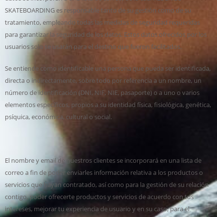
SKATEBOARDING es responsable tanto de su gestión como de su
tratamiento, empleando todas las medidas de seguridad requeridas
para garantizar la seguridad de los datos. Estos datos ofrecidos por los
usuarios solo se usarán para el destino que fueron facilitados.
Se entiende como identificable una persona que pueda ser identificada,
directa o indirectamente, sobre todo por referencia a un nombre, un
número de identificación (DNI, NIF, NIE, pasaporte) o a uno o varios
elementos específicos, propios a su identidad física, fisiológica, genética,
psíquica, económica, cultural o social.
El nombre y email de nuestros clientes se incorporará en una lista de
correo a fin de poder enviarles información relativa a los productos o
servicios que hayan contratado, así como para la gestión de su relación
contigo, poder ofrecerte productos y servicios de acuerdo con tus
intereses, mejorar tu experiencia de usuario y en su caso, para el